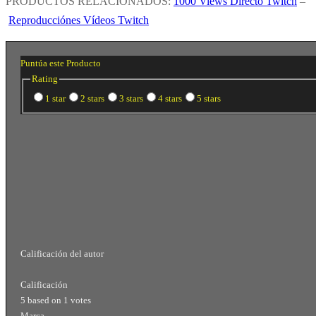
PRODUCTOS RELACIONADOS:
1000 Views Directo Twitch
–
Reproducciónes Vídeos Twitch
Puntúa este Producto
Rating
1 star
2 stars
3 stars
4 stars
5 stars
Calificación del autor
Calificación
5
based on
1
votes
Marca