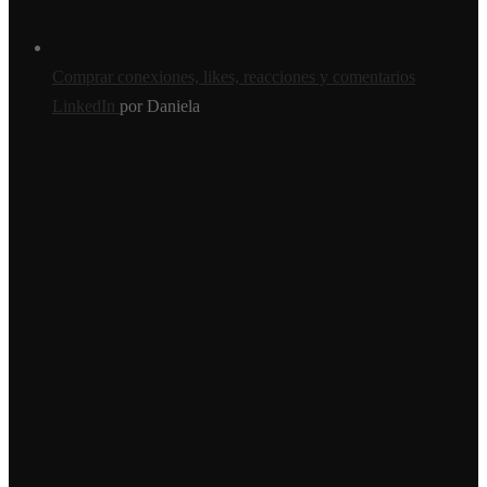
Comprar conexiones, likes, reacciones y comentarios
LinkedIn
por Daniela