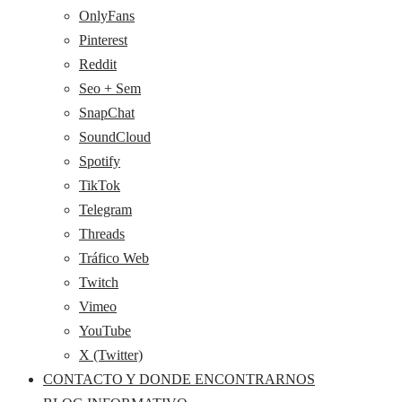
OnlyFans
Pinterest
Reddit
Seo + Sem
SnapChat
SoundCloud
Spotify
TikTok
Telegram
Threads
Tráfico Web
Twitch
Vimeo
YouTube
X (Twitter)
CONTACTO Y DONDE ENCONTRARNOS