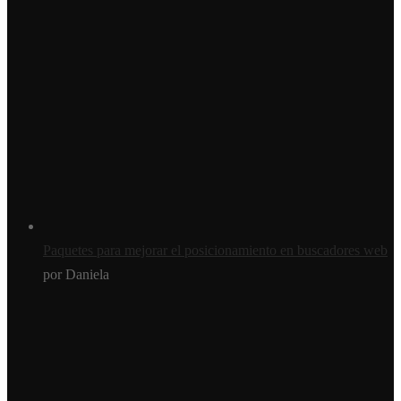
Paquetes para mejorar el posicionamiento en buscadores web
por Daniela