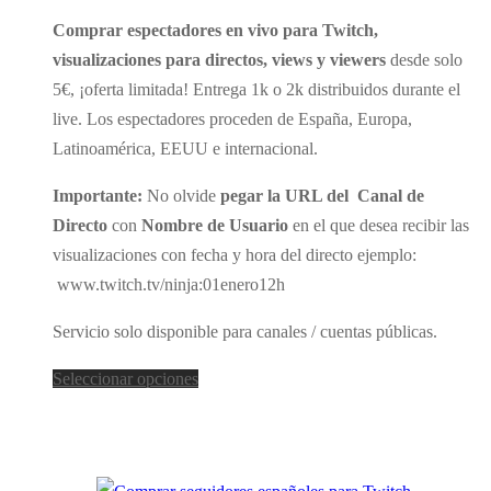
de
Comprar espectadores en vivo para Twitch,
precios:
visualizaciones para directos, views y viewers
desde solo
desde
5€, ¡oferta limitada! Entrega 1k o 2k distribuidos durante el
5€
live. Los espectadores proceden de España, Europa,
hasta
Latinoamérica, EEUU e internacional.
180€
Importante:
No olvide
pegar la URL del Canal de
Directo
con
Nombre de Usuario
en el que desea recibir las
visualizaciones con fecha y hora del directo ejemplo:
www.twitch.tv/ninja:01enero12h
Servicio solo disponible para canales / cuentas públicas.
Este
Seleccionar opciones
producto
tiene
múltiples