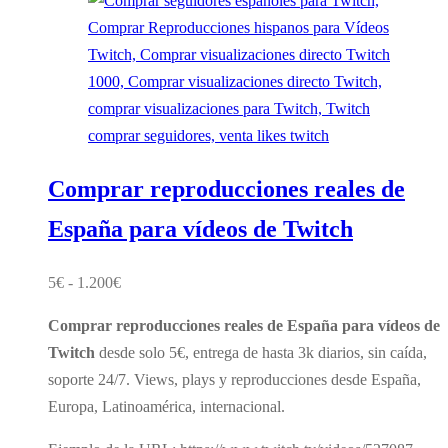
variantes.
Las
opciones
se
pueden
elegir
en
Comprar reproducciones reales de
la
página
España para vídeos de Twitch
de
producto
Rango
5
€
-
1.200
€
de
Comprar reproducciones reales de España para vídeos de
precios:
Twitch
desde solo 5€, entrega de hasta 3k diarios, sin caída,
desde
soporte 24/7. Views, plays y reproducciones desde España,
5€
Europa, Latinoamérica, internacional.
hasta
1.200€