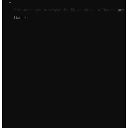
Comprar seguidores españoles, likes y pins para Pinterest
por
Daniela