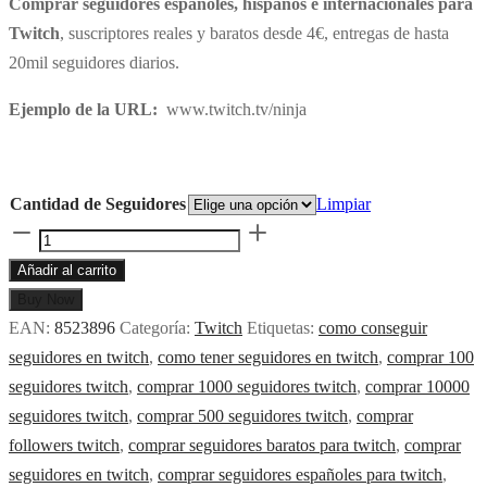
Comprar seguidores españoles, hispanos e internacionales para
precios:
Twitch
, suscriptores reales y baratos desde 4€, entregas de hasta
desde
20mil seguidores diarios.
4€
hasta
Ejemplo de la URL:
www.twitch.tv/ninja
140€
Cantidad de Seguidores
Limpiar
Comprar
seguidores
Añadir al carrito
españoles
Buy Now
y
EAN:
8523896
Categoría:
Twitch
Etiquetas:
como conseguir
hispanos
seguidores en twitch
,
como tener seguidores en twitch
,
comprar 100
para
seguidores twitch
,
comprar 1000 seguidores twitch
,
comprar 10000
Twitch
seguidores twitch
,
comprar 500 seguidores twitch
,
comprar
desde
followers twitch
,
comprar seguidores baratos para twitch
,
comprar
4€
seguidores en twitch
,
comprar seguidores españoles para twitch
,