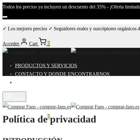
Todos los precios ya incluyen un descuento del 35% - ¡Oferta limitad
✓ Los mejores precios ✓ Seguidores reales y suscriptores orgánico
Acceder
Cart
0
PRODUCTOS Y SERVICIOS
CONTACTO Y DONDE ENCONTRARNOS
BLOG INFORMATIVO
Menu
Política de privacidad
Acceder
Cart
0